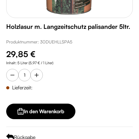
Holzlasur m. Langzeitschutz palisander 5ltr.
Produktnummer:
30DUEHLLSPA5
Regulärer Preis:
29,85 €
Inhalt:
5 Liter
(5,97 € / 1 Liter)
Lieferzeit:
In den Warenkorb
Rückgabe