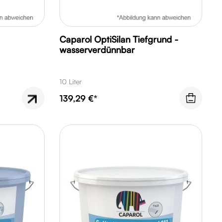
Caparol OptiSilan Tiefgrund -
wasserverdünnbar
10 Liter
139,29 €*