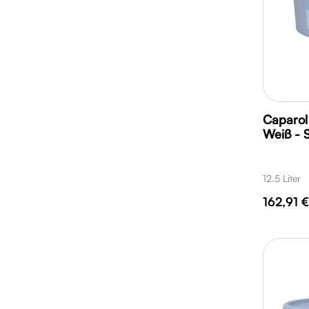
Caparol 
Weiß - S
12.5 Liter
162,91 €