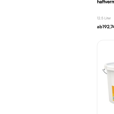
haftver
12.5 Liter
ab
192,7