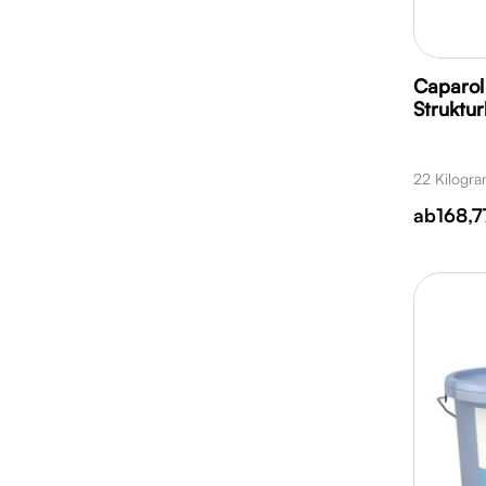
Caparol
Struktu
22 Kilogr
ab
168,7