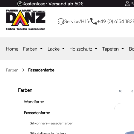
Kostenloser Versand ab 50€
P
 Hauptinhalt springen
Zur Suche springen
Zur Hauptnavigation springen
Service/Hilfe
+49 (0) 6154 182
Home
Farben
Lacke
Holzschutz
Tapeten
Bo
Farben
Fassadenfarbe
Farben
Wandfarbe
Fassadenfarbe
Silikonharz-Fassadenfarben
Silikat-Fassadenfarben