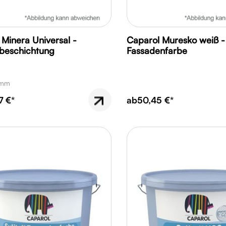
 Minera Universal -
Caparol Muresko weiß -
rbeschichtung
Fassadenfarbe
amm
7 €*
ab
50,45 €*