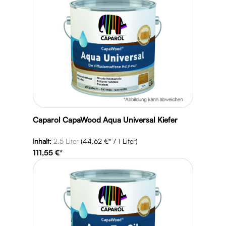
Caparol CapaWood Aqua Universal Kiefer
DANZ Typ sh Silikonharz Fassadenfarbe
Inhalt:
2.5 Liter
(44,62 €* / 1 Liter)
111,55 €*
Inhalt:
10 Liter
(9,99 €* / 1 Liter)
ab
99,85 €*