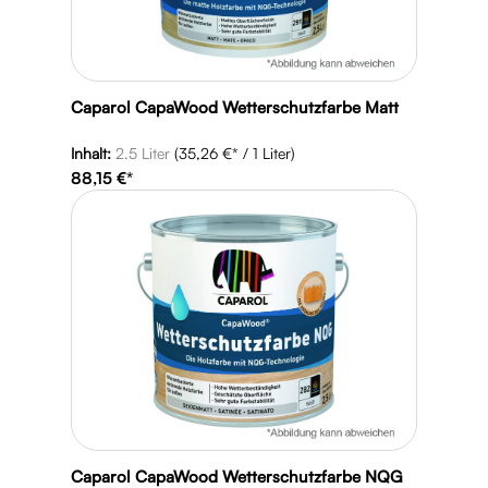
Caparol CapaWood Wetterschutzfarbe Matt
Caparol Thermosan NQG - Fassadenfarbe
Inhalt:
2.5 Liter
(35,26 €* / 1 Liter)
88,15 €*
Inhalt:
12.5 Liter
(15,02 €* / 1 Liter)
187,78 €*
Caparol CapaWood Wetterschutzfarbe NQG