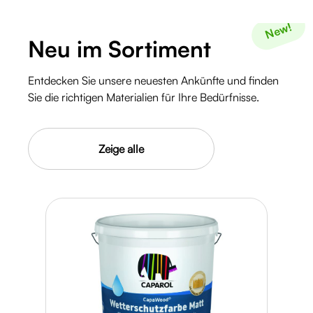
New!
Neu im Sortiment
Entdecken Sie unsere neuesten Ankünfte und finden
Sie die richtigen Materialien für Ihre Bedürfnisse.
Zeige alle
Caparol Muresko weiß - Fassadenfarbe
Inhalt:
12.5 Liter
(10,91 €* / 1 Liter)
Produktgalerie überspringen
136,37 €*