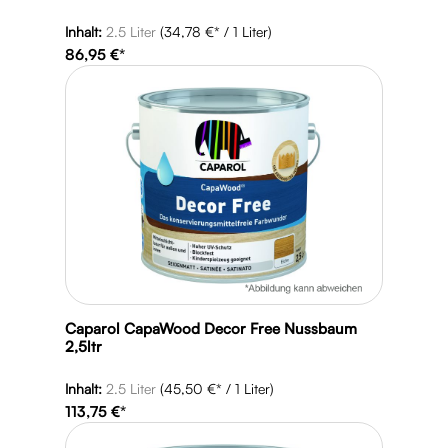
Caparol Amphisilan - Silikonharz-
Inhalt:
2.5 Liter
(34,78 €* / 1 Liter)
Fassadenfarbe
86,95 €*
Inhalt:
12.5 Liter
(11,91 €* / 1 Liter)
148,89 €*
Caparol CapaWood Decor Free Nussbaum
2,5ltr
Caparol Amphisilan Free - Fassadenfarbe
Inhalt:
2.5 Liter
(45,50 €* / 1 Liter)
113,75 €*
Inhalt:
12.5 Liter
(13,99 €* / 1 Liter)
174,93 €*