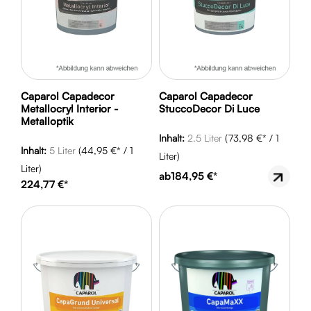
Caparol Capadecor
Caparol Capadecor
Metallocryl Interior -
StuccoDecor Di Luce
Metalloptik
Inhalt:
2.5 Liter
(73,98 €* / 1
Inhalt:
5 Liter
(44,95 €* / 1
Liter)
Liter)
ab
184,95 €*
224,77 €*