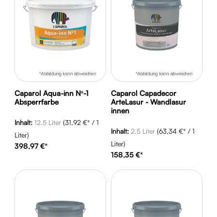
Caparol Aqua-inn Nº-1
Caparol Capadecor
Absperrfarbe
ArteLasur - Wandlasur
innen
Inhalt:
12.5 Liter
(31,92 €* / 1
Inhalt:
2.5 Liter
(63,34 €* / 1
Liter)
Liter)
398,97 €*
158,35 €*