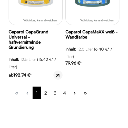
Caparol CapaGrund
Caparol CapaMaXX weiß -
Universal -
Wandfarbe
haftvermittelnde
Grundierung
Inhalt:
12.5 Liter
(6,40 €* / 1
Liter)
Inhalt:
12.5 Liter
(15,42 €* / 1
79,96 €*
Liter)
ab
192,74 €*
Seite
Seite
Seite
Seite
1
2
3
4