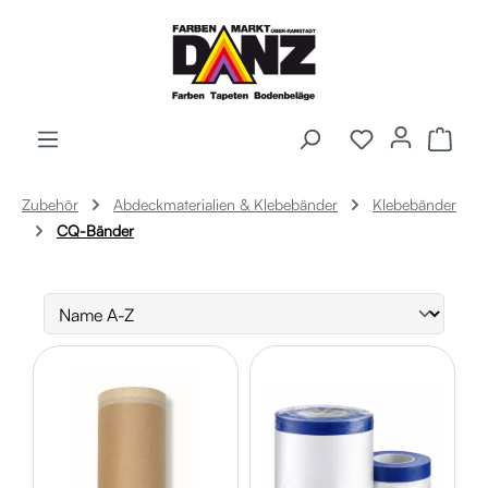
Zum Hauptinhalt springen
Ware
Zubehör
Abdeckmaterialien & Klebebänder
Klebebänder
CQ-Bänder