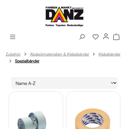
Zum Hauptinhalt springen
Ware
Zubehör
Abdeckmaterialien & Klebebänder
Klebebänder
Spezialbänder