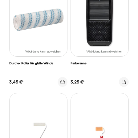
Durotex Roller für glatte Wände
Farbwanne
3,45 €*
3,25 €*