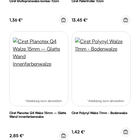
Ciret Moltoprenwalze konkav 10cm
Ciret Patentroller 10cm
1,36 €*
13,45 €*
Ciret Planotex Q4 Walze 15mm – Glatte
Ciret Polynyl Walze 11mm - Bodenwalze
Wand Innenfarbenwalze
1,42 €*
2,85 €*