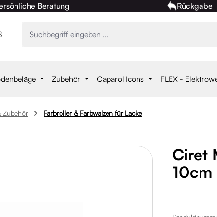
ersönliche Beratung
Rückgabe
8
denbeläge
Zubehör
Caparol Icons
FLEX - Elektrow
 & Zubehör
Farbroller & Farbwalzen für Lacke
Ciret
10cm
Produktnumm