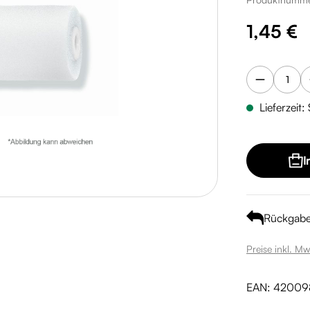
Regulärer Pre
1,45 €
Lieferzeit:
I
Rückgab
Preise inkl. Mw
EAN:
42009