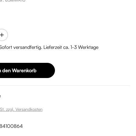
is:
 Sofort versandfertig. Lieferzeit ca. 1-3 Werktage
n den Warenkorb
e
St. zzgl. Versandkosten
84100864