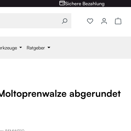
Sichere Bezahlung
Ware
erkzeuge
Ratgeber
 Moltoprenwalze abgerundet
er:
85MWR10