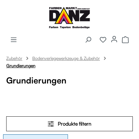
Zum Hauptinhalt springen
Ware
Zubehör
Bodenverlegewerkzeuge & Zubehör
Grundierungen
Grundierungen
Produkte filtern