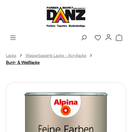
Zum Hauptinhalt springen
Ware
Lacke
Wasserbasierte Lacke - Acryllacke
Bunt- & Weißlacke
Bildergalerie überspringen