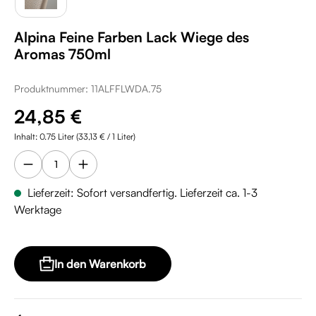
Alpina Feine Farben Lack Wiege des
Aromas 750ml
Produktnummer:
11ALFFLWDA.75
Regulärer Preis:
24,85 €
Inhalt:
0.75 Liter
(33,13 € / 1 Liter)
Lieferzeit: Sofort versandfertig. Lieferzeit ca. 1-3
Werktage
In den Warenkorb