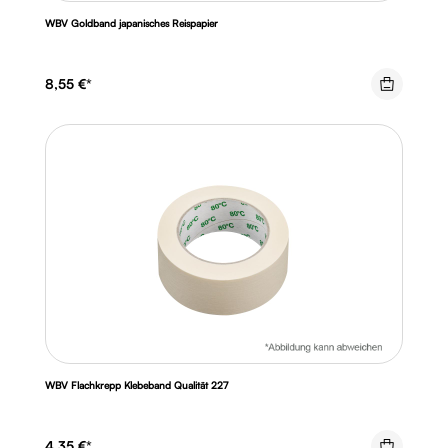
WBV Goldband japanisches Reispapier
8,55 €*
WBV Flachkrepp Klebeband Qualität 227
4,35 €*