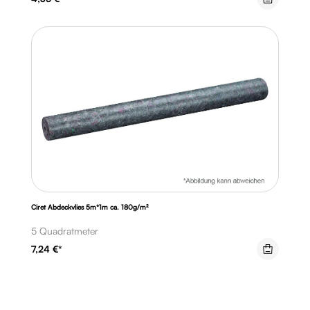
Ciret Abdeckvlies 5m*1m ca. 180g/m²
5 Quadratmeter
7,24 €*