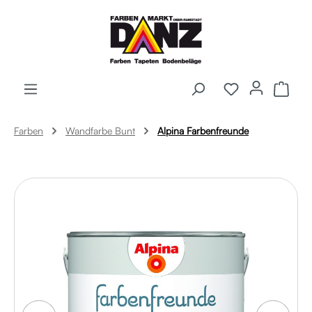
Zum Hauptinhalt springen
Ware
Farben
Wandfarbe Bunt
Alpina Farbenfreunde
Bildergalerie überspringen