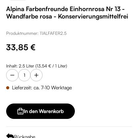
Alpina Farbenfreunde Einhornrosa Nr 13 -
Wandfarbe rosa - Konservierungsmittelfrei
Produktnummer:
11ALFAFER2.5
Regulärer Preis:
33,85 €
Inhalt:
2.5 Liter
(13,54 € / 1 Liter)
Lieferzeit: ca. 7-10 Werktage
In den Warenkorb
Rückgabe