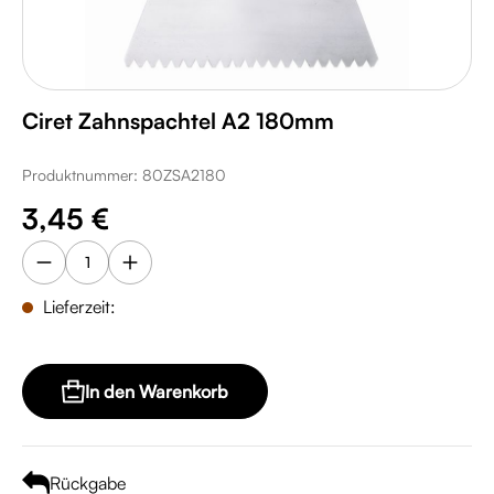
Ciret Zahnspachtel A2 180mm
Produktnummer:
80ZSA2180
Regulärer Preis:
3,45 €
Lieferzeit:
In den Warenkorb
Rückgabe