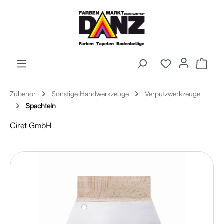
Zum Hauptinhalt springen
Ware
Zubehör
Sonstige Handwerkzeuge
Verputzwerkzeuge
Spachteln
Ciret GmbH
Bildergalerie überspringen