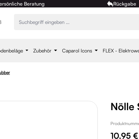
ersönliche Beratung
Rückgabe
8
denbeläge
Zubehör
Caparol Icons
FLEX - Elektrow
ubber
Nölle
Produktnumm
Regulärer Pre
10,95 €