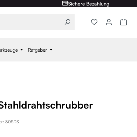
Sichere Bezahlung
Ware
erkzeuge
Ratgeber
 Stahldrahtschrubber
er:
80SDS
is: