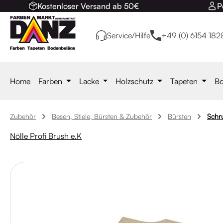
Kostenloser Versand ab 50€
P
 Hauptinhalt springen
Zur Suche springen
Zur Hauptnavigation springen
Service/Hilfe
+49 (0) 6154 182
Home
Farben
Lacke
Holzschutz
Tapeten
Bo
Zubehör
Besen, Stiele, Bürsten & Zubehör
Bürsten
Schr
Nölle Profi Brush e.K
Bildergalerie überspringen