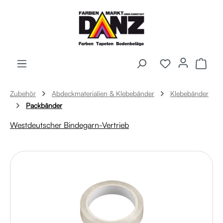
Zum Hauptinhalt springen
Ware
Zubehör
Abdeckmaterialien & Klebebänder
Klebebänder
Packbänder
Westdeutscher Bindegarn-Vertrieb
Bildergalerie überspringen