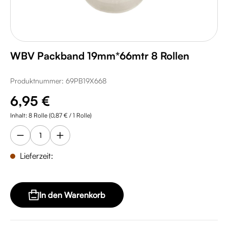
WBV Packband 19mm*66mtr 8 Rollen
Produktnummer:
69PB19X668
Regulärer Preis:
6,95 €
Inhalt:
8 Rolle
(0,87 € / 1 Rolle)
Lieferzeit:
In den Warenkorb