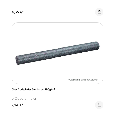
4,35 €*
Ciret Abdeckvlies 5m*1m ca. 180g/m²
5 Quadratmeter
7,24 €*