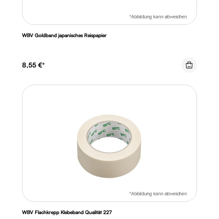
WBV Goldband japanisches Reispapier
8,55 €*
WBV Flachkrepp Klebeband Qualität 227