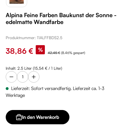
Alpina Feine Farben Baukunst der Sonne -
edelmatte Wandfarbe
Produktnummer:
11ALFFBDS2.5
Verkaufspreis:
38,86 €
%
Regulärer Preis:
42,45 €
(8.46% gespart)
Inhalt:
2.5 Liter
(15,54 € / 1 Liter)
Lieferzeit: Sofort versandfertig. Lieferzeit ca. 1-3
Werktage
In den Warenkorb