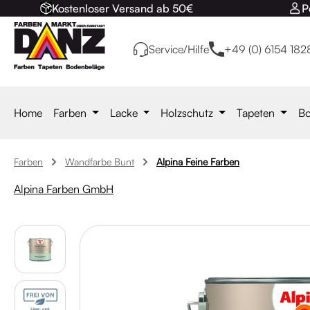
Kostenloser Versand ab 50€
P
 Hauptinhalt springen
Zur Suche springen
Zur Hauptnavigation springen
Service/Hilfe
+49 (0) 6154 182
Home
Farben
Lacke
Holzschutz
Tapeten
Bo
Farben
Wandfarbe Bunt
Alpina Feine Farben
Alpina Farben GmbH
Bildergalerie überspringen