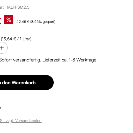
er:
11ALFFSM2.5
:
€
%
Regulärer Preis:
42,45 €
(8.46% gespart)
r
(15,54 € / 1 Liter)
 Sofort versandfertig. Lieferzeit ca. 1-3 Werktage
n den Warenkorb
e
St. zzgl. Versandkosten