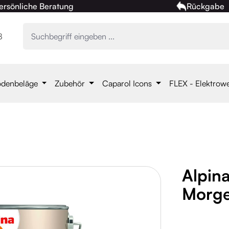
ersönliche Beratung
Rückgabe
8
denbeläge
Zubehör
Caparol Icons
FLEX - Elektrow
Alpin
Morge