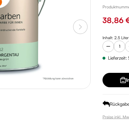
Produktnumm
Verkaufspreis
38,86 
Inhalt:
2.5 Lite
Lieferzeit:
I
Rückgab
Preise inkl. Mw