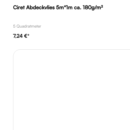
Ciret Abdeckvlies 5m*1m ca. 180g/m²
5 Quadratmeter
7,24 €*