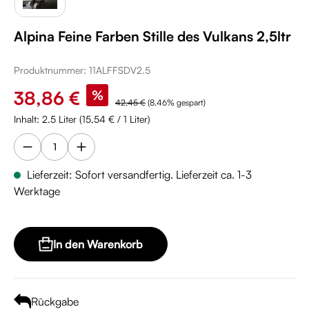
Alpina Feine Farben Stille des Vulkans 2,5ltr
Produktnummer:
11ALFFSDV2.5
Verkaufspreis:
38,86 €
%
Regulärer Preis:
42,45 €
(8.46% gespart)
Inhalt:
2.5 Liter
(15,54 € / 1 Liter)
Lieferzeit: Sofort versandfertig. Lieferzeit ca. 1-3
Werktage
In den Warenkorb
Rückgabe