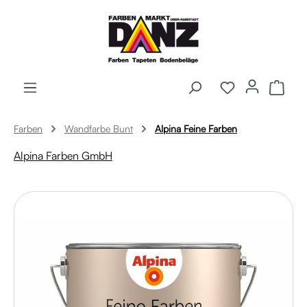
Zum Hauptinhalt springen
Ware
Farben
Wandfarbe Bunt
Alpina Feine Farben
Alpina Farben GmbH
Bildergalerie überspringen