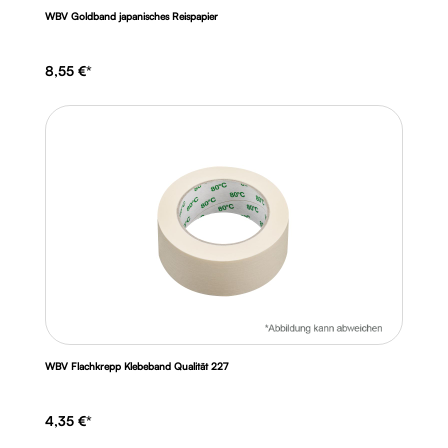
WBV Goldband japanisches Reispapier
8,55 €*
WBV Flachkrepp Klebeband Qualität 227
4,35 €*